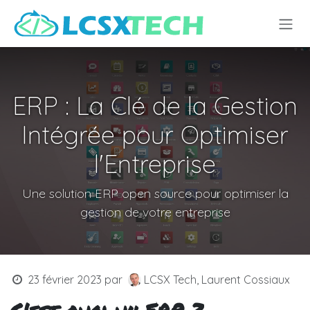
Se rendre au contenu
ERP : La Clé de la Gestion
Intégrée pour Optimiser
l'Entreprise
Une solution ERP open source pour optimiser la
gestion de votre entreprise
23 février 2023
par
LCSX Tech, Laurent Cossiaux